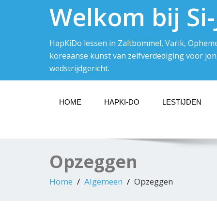
Welkom bij Si-
HapKiDo lessen in Zaltbommel, Varik, Ophemer
koreaanse kunst van zelfverdediging voor jong
wedstrijdgericht.
HOME
HAPKI-DO
LESTIJDEN
Opzeggen
Home
Algemeen
Opzeggen