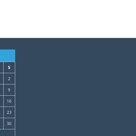
S
2
9
5
16
2
23
9
30